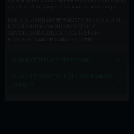
веб-магазине Rainbow Six Mobile — это просто, безопасно
и удобно. Нам доверяют игроки по всему миру.
ВЕБ-МАГАЗИН RAINBOW SIX MOBILE УПРАВЛЯЕТСЯ
КОМПАНИЕЙ CODA, ЯВЛЯЮЩЕЙСЯ
АВТОРИЗОВАННЫМ РЕСЕЛЛЕРОМ
КОНТЕНТА RAINBOW SIX MOBILE ОТ UBISOFT.
КАК КУПИТЬ ПЛАТИНУ R6M?
КАК ОТПРАВИТЬ ПОДАРКИ В RAINBOW
SIX MOBILE?