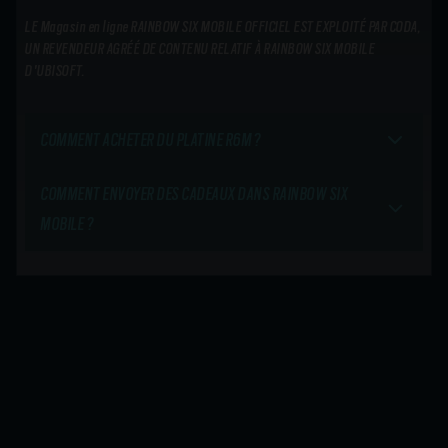
LE Magasin en ligne RAINBOW SIX MOBILE OFFICIEL EST EXPLOITÉ PAR CODA,
UN REVENDEUR AGRÉÉ DE CONTENU RELATIF À RAINBOW SIX MOBILE
D'UBISOFT.
COMMENT ACHETER DU PLATINE R6M ?
COMMENT ENVOYER DES CADEAUX DANS RAINBOW SIX
MOBILE ?