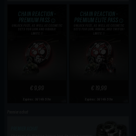
CHAIN REACTION -
CHAIN REACTION -
PREMIUM PASS
PREMIUM ELITE PASS
UNLOCK FUZE, AS WELL AS COSMETIC
UNLOCK FUZE, AS WELL AS COSMETIC
SETS FOR LION AND HIBANA!
SETS FOR LION, HIBANA, AND TWITCH!
LIMITE: 1
LIMITE: 1
€ 9,99
€ 19,99
Expires: 3d 14h 57m
Expires: 3d 14h 57m
Premier achat
PREMIER ACHAT
Obtenez du Platine bonus lors de votre premier