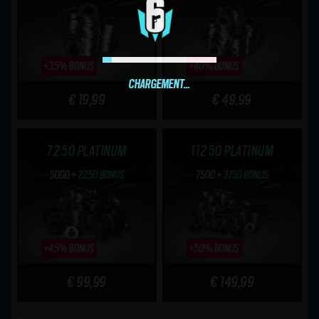
CHARGEMENT…
€ 19,99
€ 49,99
7250 PLATINUM
11250 PLATINUM
€ 99,99
€ 149,99