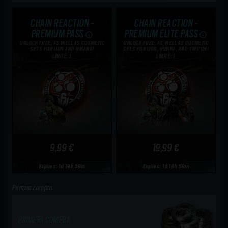
CHAIN REACTION -
CHAIN REACTION -
PREMIUM PASS
PREMIUM ELITE PASS
UNLOCK FUZE, AS WELL AS COSMETIC
UNLOCK FUZE, AS WELL AS COSMETIC
SETS FOR LION AND HIBANA!
SETS FOR LION, HIBANA, AND TWITCH!
LÍMITE: 1
LÍMITE: 1
9,99 €
19,99 €
Expires: 1d 19h 59m
Expires: 1d 19h 59m
Primera compra
PRIMERA COMPRA