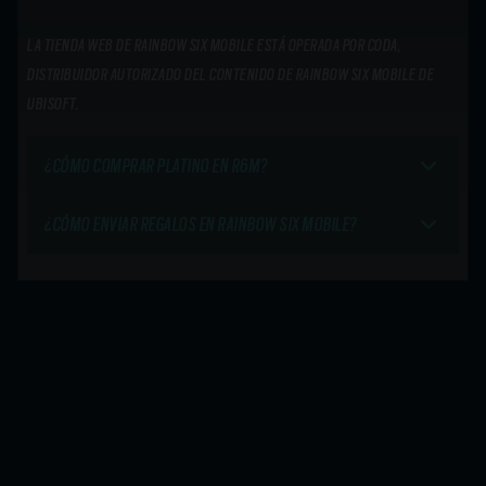
LA TIENDA WEB DE RAINBOW SIX MOBILE ESTÁ OPERADA POR CODA,
DISTRIBUIDOR AUTORIZADO DEL CONTENIDO DE RAINBOW SIX MOBILE DE
UBISOFT.
¿CÓMO COMPRAR PLATINO EN R6M?
¿CÓMO ENVIAR REGALOS EN RAINBOW SIX MOBILE?